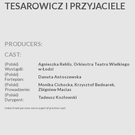
TESAROWICZ I PRZYJACIELE
PRODUCERS:
CAST:
(Polski)
Agnieszka Rehlis
,
Orkiestra Teatru Wielkiego
Wystąpili:
w Łodzi
(Polski)
Danuta Antoszewska
Fortepian:
(Polski)
Monika Cichocka
,
Krzysztof Bednarek
,
Prowadzenie:
Zbigniew Macias
(Polski)
Tadeusz Kozłowski
Dyrygent:
Underlined persons were a part of premier cast