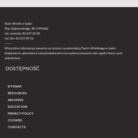
Teatr Wielki w Łodzi
Plac Dąbrowskiego, 90-249 Łódź
tel. centrala
42 647 20 00
tel./fax
42 631 95 52
-------
Wszystkie informacje zawarte na stronie są własnością Teatru Wielkiego w Łodzi.
Kopiowanie, powielanie lub jakiekolwiek inne wykorzystywanie bez zgody Teatru jest
zabronione.
DOSTĘPNOŚĆ
SITEMAP
RESOURCES
ARCHIVES
EDUCATION
PRIVACY POLICY
COOKIES
CONTACTS