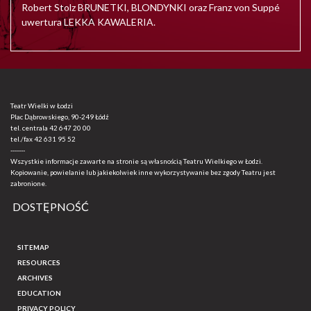
Robert Stolz BRUNETKI, BLONDYNKI oraz Franz von Suppé
uwertura LEKKA KAWALERIA.
Teatr Wielki w Łodzi
Plac Dąbrowskiego, 90-249 Łódź
tel. centrala
42 647 20 00
tel./fax
42 631 95 52
-------
Wszystkie informacje zawarte na stronie są własnością Teatru Wielkiego w Łodzi.
Kopiowanie, powielanie lub jakiekolwiek inne wykorzystywanie bez zgody Teatru jest
zabronione.
DOSTĘPNOŚĆ
SITEMAP
RESOURCES
ARCHIVES
EDUCATION
PRIVACY POLICY