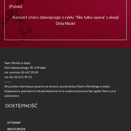
(Polski)
Koncert chóru dziecięcego z cyklu “Nie tylko opera” z okazji
Dnia Matki
Teatr Wielki w Łodzi
Plac Dąbrowskiego, 90-249 Łódź
tel. centrala
42 647 20 00
tel./fax
42 631 95 52
-------
Wszystkie informacje zawarte na stronie są własnością Teatru Wielkiego w Łodzi.
Kopiowanie, powielanie lub jakiekolwiek inne wykorzystywanie bez zgody Teatru jest
zabronione.
DOSTĘPNOŚĆ
SITEMAP
RESOURCES