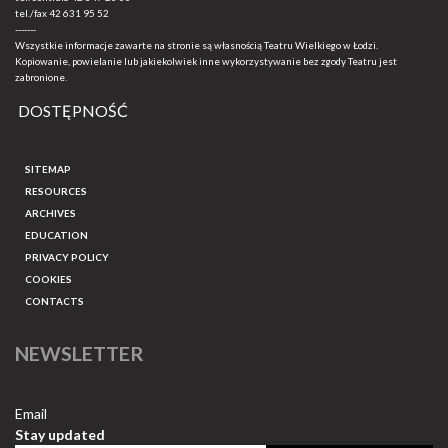
tel./fax
42 631 95 52
-------
Wszystkie informacje zawarte na stronie są własnością Teatru Wielkiego w Łodzi.
Kopiowanie, powielanie lub jakiekolwiek inne wykorzystywanie bez zgody Teatru jest
zabronione.
DOSTĘPNOŚĆ
SITEMAP
RESOURCES
ARCHIVES
EDUCATION
PRIVACY POLICY
COOKIES
CONTACTS
NEWSLETTER
Email
Stay updated