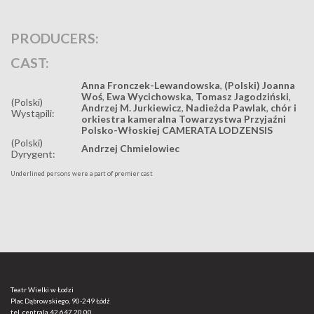
PRODUCERS:
CAST:
Anna Fronczek-Lewandowska
,
(Polski) Joanna
Woś
,
Ewa Wycichowska
,
Tomasz Jagodziński
,
(Polski)
Andrzej M. Jurkiewicz
,
Nadieżda Pawlak
,
chór i
Wystąpili:
orkiestra kameralna Towarzystwa Przyjaźni
Polsko-Włoskiej CAMERATA LODZENSIS
(Polski)
Andrzej Chmielowiec
Dyrygent:
Underlined persons were a part of premier cast
Teatr Wielki w Łodzi
Plac Dąbrowskiego, 90-249 Łódź
tel. centrala
42 647 20 00