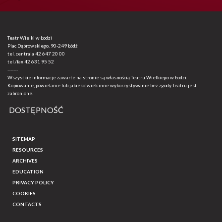
Teatr Wielki w Łodzi
Plac Dąbrowskiego, 90-249 Łódź
tel. centrala
42 647 20 00
tel./fax
42 631 95 52
-------
Wszystkie informacje zawarte na stronie są własnością Teatru Wielkiego w Łodzi.
Kopiowanie, powielanie lub jakiekolwiek inne wykorzystywanie bez zgody Teatru jest
zabronione.
DOSTĘPNOŚĆ
SITEMAP
RESOURCES
ARCHIVES
EDUCATION
PRIVACY POLICY
COOKIES
CONTACTS