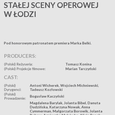
STAŁEJ SCENY OPEROWEJ
W ŁODZI
Pod honorowym patronatem premiera Marka Belki.
PRODUCERS:
(Polski) Reżyseria:
Tomasz Konina
(Polski) Projekcje filmowe:
Marian Tarczyński
CAST:
(Polski)
Antoni Wicherek
,
Wojciech Michniewski
,
Dyrygenci:
Tadeusz Kozłowski
(Polski)
Bogusław Kaczyński
Prowadzenie:
Magdalena Barylak
,
Jolanta Bibel
,
Danuta
Dudzińska
,
Katarzyna Nowak
,
Anna
Cymmerman
,
Małgorzata Borowik
,
Jolanta