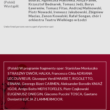
Bobras
,
Agnieszka Makówka
,
Alicja Panek
,
(Polski)
Krzysztof Bednarek
,
Tomasz Jedz
,
Borys
Wystąpili:
Ławreniw
,
Tomasz Fitas
,
Andrzej Malinowski
,
Piotr Nowacki
,
Ireneusz Jakubowski
,
Zbigniew
Macias
,
Zenon Kowalski
,
Rafał Songan
,
chór i
orkiestra Teatru Wielkiego w Łodzi
Underlined persons were a part of premier cast
(Polski) W programie fragmenty oper: Stanisław Moniuszko
STRASZNY DWÓR, HALKA, Francesco Ciléa ADRIANA
LECOUVREUR, Giuseppe Verdi MAKBET, RIGOLETTO,
ERNANI, Georegs Bizet CARMEN, Aleksander Borodin KNIAŹ
IGOR, Arrigo Boito MEFISTOFELES, Piotr Czajkowski
EUGENIUSZ ONIEGIN, Giacomo Puccini TOSCA, Gaetano
Donizetti ŁUCJA Z LAMMERMOOR.