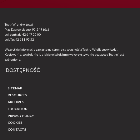
Teatr Wielki w Łodzi
Plac Dąbrowskiego, 90-249 Łódź
tel. centrala
42 647 20 00
tel./fax
42 631 95 52
-------
Wszystkie informacje zawarte na stronie są własnością Teatru Wielkiego w Łodzi.
Kopiowanie, powielanie lub jakiekolwiek inne wykorzystywanie bez zgody Teatru jest
zabronione.
DOSTĘPNOŚĆ
SITEMAP
RESOURCES
ARCHIVES
EDUCATION
PRIVACY POLICY
COOKIES
CONTACTS