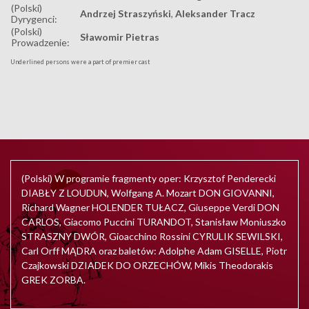
(Polski)
Andrzej Straszyński
,
Aleksander Tracz
Dyrygenci:
(Polski)
Sławomir Pietras
Prowadzenie:
Underlined persons were a part of premier cast
(Polski) W programie fragmenty oper: Krzysztof Penderecki
DIABŁY Z LOUDUN, Wolfgang A. Mozart DON GIOVANNI,
Richard Wagner HOLENDER TUŁACZ, Giuseppe Verdi DON
CARLOS, Giacomo Puccini TURANDOT, Stanisław Moniuszko
STRASZNY DWÓR, Gioacchino Rossini CYRULIK SEWILSKI,
Carl Orff MĄDRA oraz baletów: Adolphe Adam GISELLE, Piotr
Czajkowski DZIADEK DO ORZECHÓW, Mikis Theodorakis
GREK ZORBA.