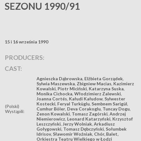
SEZONU 1990/91
15 i 16 września 1990
PRODUCERS:
CAST:
Agnieszka Dąbrowska
,
Elżbieta Gorządek
,
Sylwia Maszewska
,
Zbigniew Macias
,
Kazimierz
Kowalski
,
Piotr Miciński
,
Katarzyna Suska
,
Monika Cichocka
,
Włodzimierz Zalewski
,
Joanna Cortés
,
Kałudi Kałudow
,
Sylwester
Kostecki
,
Feryal Turküglu
,
Sembnem Sarigül
,
(Polski)
Cumhur Böler
,
Deva Corakoglu
,
Tuncay Dogu
,
Wystąpili:
Zenon Kowalski
,
Tomasz Zagórski
,
Andrzej
Niemierowicz
,
Leonard Katarzyński
,
Krzysztof
Leszczyński
,
Jerzy Wolniak
,
Arkadiusz
Gołygowski
,
Tomasz Dębczyński
,
Sołumbek
Idrisov
,
Sławomir Woźniak
,
Chór, Balet,
Orkiestra Teatru Wielkiego w Łodzi