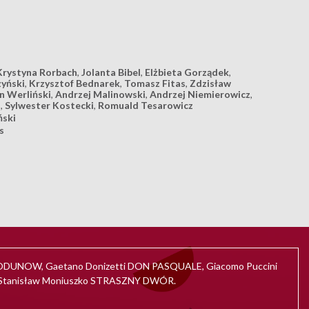
Krystyna Rorbach
,
Jolanta Bibel
,
Elżbieta Gorządek
,
zyński
,
Krzysztof Bednarek
,
Tomasz Fitas
,
Zdzisław
 Werliński
,
Andrzej Malinowski
,
Andrzej Niemierowicz
,
s
,
Sylwester Kostecki
,
Romuald Tesarowicz
ński
s
GODUNOW, Gaetano Donizetti DON PASQUALE, Giacomo Puccini
 Stanisław Moniuszko STRASZNY DWÓR.