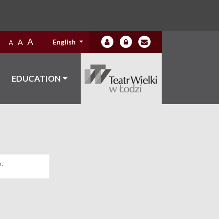
A
A
English
A
EDUCATION
: