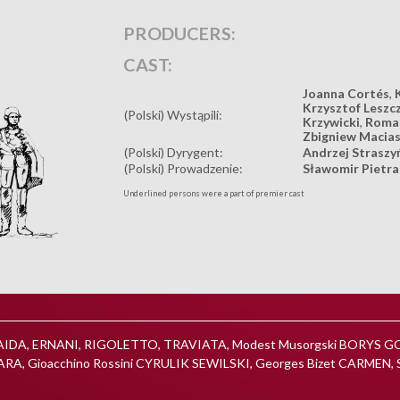
PRODUCERS:
CAST:
Joanna Cortés
,
Krzysztof Leszc
(Polski) Wystąpili:
Krzywicki
,
Roman
Zbigniew Macia
(Polski) Dyrygent:
Andrzej Straszy
(Polski) Prowadzenie:
Sławomir Pietra
Underlined persons were a part of premier cast
CO, AIDA, ERNANI, RIGOLETTO, TRAVIATA, Modest Musorgski BORYS 
RA, Gioacchino Rossini CYRULIK SEWILSKI, Georges Bizet CARMEN,