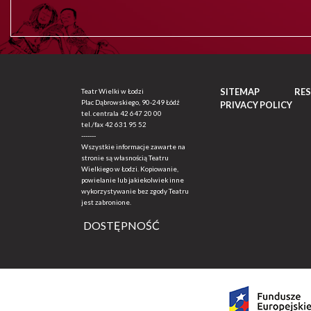
SITEMAP
RE
Teatr Wielki w Łodzi
Plac Dąbrowskiego, 90-249 Łódź
PRIVACY POLICY
tel. centrala
42 647 20 00
tel./fax
42 631 95 52
-------
Wszystkie informacje zawarte na
stronie są własnością Teatru
Wielkiego w Łodzi. Kopiowanie,
powielanie lub jakiekolwiek inne
wykorzystywanie bez zgody Teatru
jest zabronione.
DOSTĘPNOŚĆ