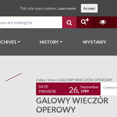
This site uses cookies.
Learn more
Accept
RCHIVES
HISTORY
WYSTAWY
Index
/
inne
/
GALOWY WIECZÓR OPEROWY
DATE
September
26,
Composer
1989
PREMIERE
GALOWY WIECZÓR
OPEROWY