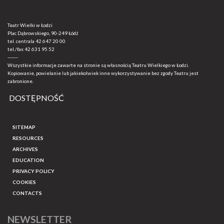
Teatr Wielki w Łodzi
Plac Dąbrowskiego, 90-249 Łódź
tel. centrala
42 647 20 00
tel./fax
42 631 95 52
-------
Wszystkie informacje zawarte na stronie są własnością Teatru Wielkiego w Łodzi.
Kopiowanie, powielanie lub jakiekolwiek inne wykorzystywanie bez zgody Teatru jest
zabronione.
DOSTĘPNOŚĆ
SITEMAP
RESOURCES
ARCHIVES
EDUCATION
PRIVACY POLICY
COOKIES
CONTACTS
NEWSLETTER