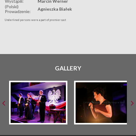
Wystąpili:
Marcin Werner
(Polski)
Agnieszka Białek
Prowadzenie:
Underlined persons were a part of premier cast
GALLERY