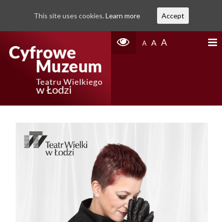
This site uses cookies.
Learn more
Accept
A
A
A