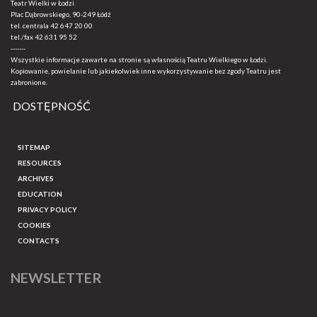
Teatr Wielki w Łodzi
Plac Dąbrowskiego, 90-249 Łódź
tel. centrala
42 647 20 00
tel./fax
42 631 95 52
-------
Wszystkie informacje zawarte na stronie są własnością Teatru Wielkiego w Łodzi.
Kopiowanie, powielanie lub jakiekolwiek inne wykorzystywanie bez zgody Teatru jest
zabronione.
DOSTĘPNOŚĆ
SITEMAP
RESOURCES
ARCHIVES
EDUCATION
PRIVACY POLICY
COOKIES
CONTACTS
NEWSLETTER