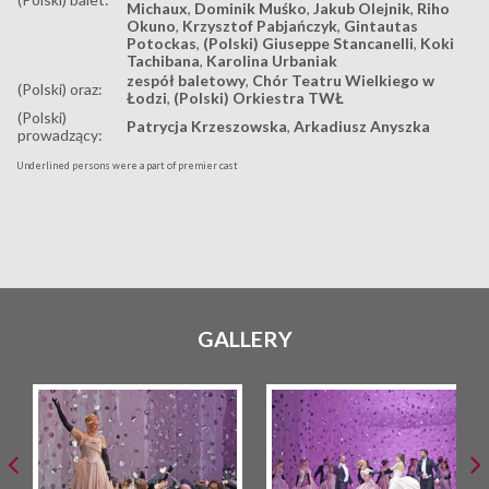
Michaux
,
Dominik Muśko
,
Jakub Olejnik
,
Riho
Okuno
,
Krzysztof Pabjańczyk
,
Gintautas
Potockas
,
(Polski) Giuseppe Stancanelli
,
Koki
Tachibana
,
Karolina Urbaniak
zespół baletowy
,
Chór Teatru Wielkiego w
(Polski) oraz:
Łodzi
,
(Polski) Orkiestra TWŁ
(Polski)
Patrycja Krzeszowska
,
Arkadiusz Anyszka
prowadzący:
Underlined persons were a part of premier cast
GALLERY