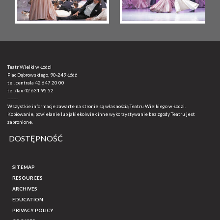
Teatr Wielki w Łodzi
Plac Dąbrowskiego, 90-249 Łódź
tel. centrala
42 647 20 00
tel./fax
42 631 95 52
-------
Wszystkie informacje zawarte na stronie są własnością Teatru Wielkiego w Łodzi.
Kopiowanie, powielanie lub jakiekolwiek inne wykorzystywanie bez zgody Teatru jest
zabronione.
DOSTĘPNOŚĆ
SITEMAP
RESOURCES
ARCHIVES
EDUCATION
PRIVACY POLICY