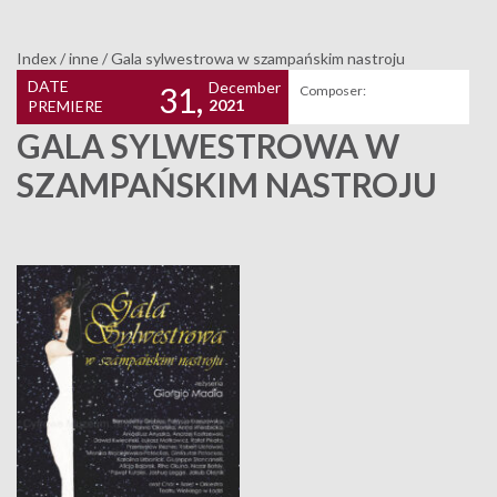
Index
/
inne
/
Gala sylwestrowa w szampańskim nastroju
DATE
December
31,
Composer:
2021
PREMIERE
GALA SYLWESTROWA W
SZAMPAŃSKIM NASTROJU