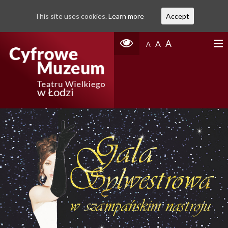
This site uses cookies.
Learn more
Accept
A
A
A