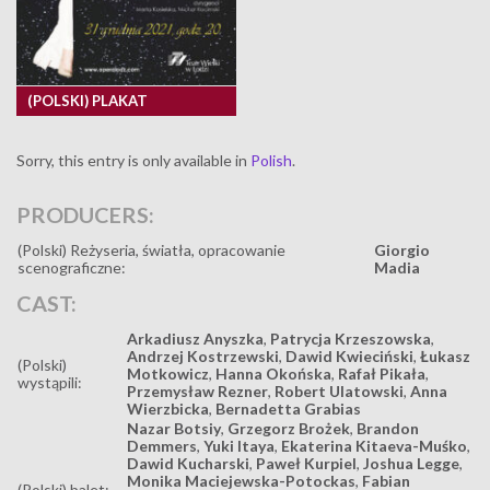
(POLSKI) PLAKAT
Sorry, this entry is only available in
Polish
.
PRODUCERS:
(Polski) Reżyseria, światła, opracowanie
Giorgio
scenograficzne:
Madia
CAST:
Arkadiusz Anyszka
,
Patrycja Krzeszowska
,
Andrzej Kostrzewski
,
Dawid Kwieciński
,
Łukasz
(Polski)
Motkowicz
,
Hanna Okońska
,
Rafał Pikała
,
wystąpili:
Przemysław Rezner
,
Robert Ulatowski
,
Anna
Wierzbicka
,
Bernadetta Grabias
Nazar Botsiy
,
Grzegorz Brożek
,
Brandon
Demmers
,
Yuki Itaya
,
Ekaterina Kitaeva-Muśko
,
Dawid Kucharski
,
Paweł Kurpiel
,
Joshua Legge
,
Monika Maciejewska-Potockas
,
Fabian
(Polski) balet: