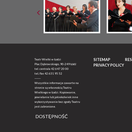
SITEMAP
RE
Teatr Wielki w Łodzi
Plac Dąbrowskiego, 90-249 Łódź
PRIVACY POLICY
tel. centrala
42 647 20 00
tel./fax
42 631 95 52
-------
Wszystkie informacje zawarte na
stronie są własnością Teatru
Wielkiego w Łodzi. Kopiowanie,
powielanie lub jakiekolwiek inne
wykorzystywanie bez zgody Teatru
jest zabronione.
DOSTĘPNOŚĆ