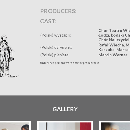
PRODUCERS:
CAST:
Chór Teatru Wie
(Polski) wystąpili:
Łodzi
,
Łódzki Ch
Chór Nauczyciel
Rafał Wiecha
,
Ma
(Polski) dyrygent:
Kaszuba
,
Marta 
(Polski) pianista:
Marcin Werner
Underlined persons were a part of premier cast
GALLERY