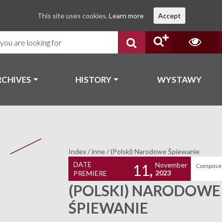
This site uses cookies.
Learn more
Accept
RCHIVES
HISTORY
WYSTAWY
Index
/
inne
/
(Polski) Narodowe Śpiewanie
DATE
November
11,
Composer
2023
PREMIERE
(POLSKI) NARODOWE
ŚPIEWANIE