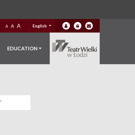
A
A
English
A
EDUCATION
: