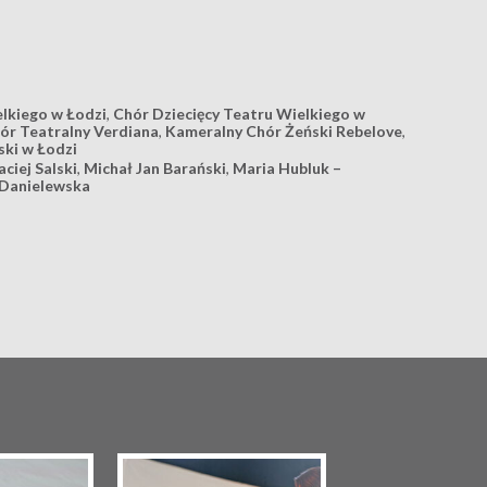
lkiego w Łodzi
,
Chór Dziecięcy Teatru Wielkiego w
ór Teatralny Verdiana
,
Kameralny Chór Żeński Rebelove
,
ski w Łodzi
ciej Salski
,
Michał Jan Barański
,
Maria Hubluk –
Danielewska