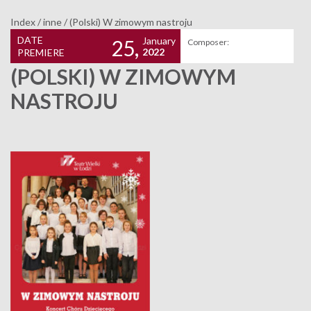
Index
/
inne
/
(Polski) W zimowym nastroju
DATE
January
25,
Composer:
2022
PREMIERE
(POLSKI) W ZIMOWYM
NASTROJU