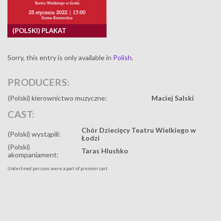
(POLSKI) PLAKAT
Sorry, this entry is only available in
Polish
.
PRODUCERS:
(Polski) kierownictwo muzyczne:
Maciej Salski
CAST:
Chór Dziecięcy Teatru Wielkiego w
(Polski) wystąpili:
Łodzi
(Polski)
Taras Hlushko
akompaniament:
Underlined persons were a part of premier cast