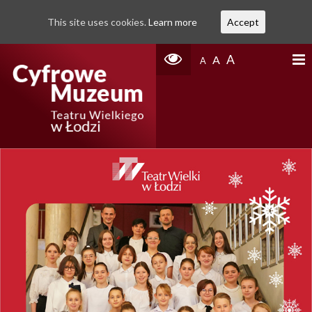
This site uses cookies.
Learn more
Accept
A
A
A