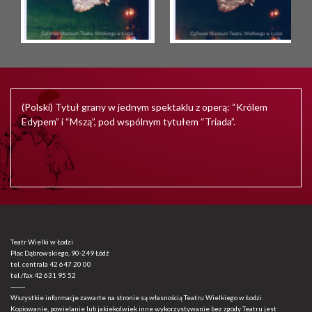
(Polski) Tytuł grany w jednym spektaklu z operą: “Królem
Edypem” i “Mszą”, pod wspólnym tytułem “Triada”.
Teatr Wielki w Łodzi
Plac Dąbrowskiego, 90-249 Łódź
tel. centrala
42 647 20 00
tel./fax
42 631 95 52
-------
Wszystkie informacje zawarte na stronie są własnością Teatru Wielkiego w Łodzi.
Kopiowanie, powielanie lub jakiekolwiek inne wykorzystywanie bez zgody Teatru jest