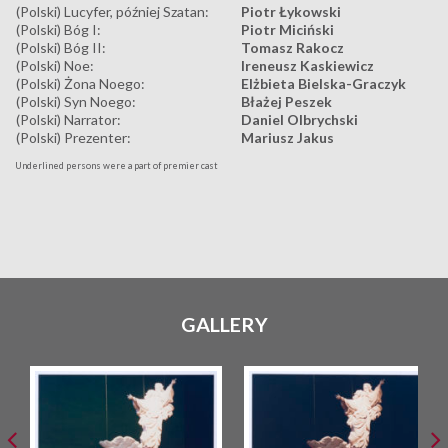
(Polski) Lucyfer, później Szatan:
Piotr Łykowski
(Polski) Bóg I:
Piotr Miciński
(Polski) Bóg II:
Tomasz Rakocz
(Polski) Noe:
Ireneusz Kaskiewicz
(Polski) Żona Noego:
Elżbieta Bielska-Graczyk
(Polski) Syn Noego:
Błażej Peszek
(Polski) Narrator:
Daniel Olbrychski
(Polski) Prezenter:
Mariusz Jakus
Underlined persons were a part of premier cast
GALLERY