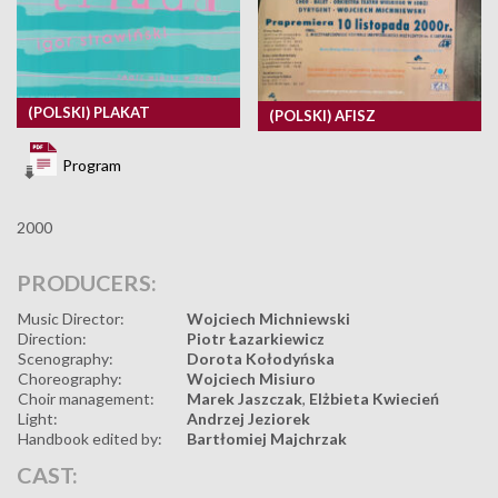
(POLSKI) PLAKAT
(POLSKI) AFISZ
Program
2000
PRODUCERS:
Music Director:
Wojciech Michniewski
Direction:
Piotr Łazarkiewicz
Scenography:
Dorota Kołodyńska
Choreography:
Wojciech Misiuro
Choir management:
Marek Jaszczak
,
Elżbieta Kwiecień
Light:
Andrzej Jeziorek
Handbook edited by:
Bartłomiej Majchrzak
CAST: