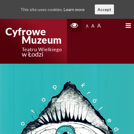
This site uses cookies.
Learn more
Accept
A
A
A