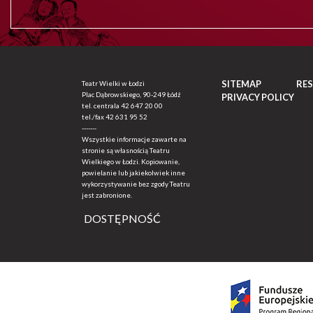
SITEMAP
RE
Teatr Wielki w Łodzi
Plac Dąbrowskiego, 90-249 Łódź
PRIVACY POLICY
tel. centrala
42 647 20 00
tel./fax
42 631 95 52
-------
Wszystkie informacje zawarte na
stronie są własnością Teatru
Wielkiego w Łodzi. Kopiowanie,
powielanie lub jakiekolwiek inne
wykorzystywanie bez zgody Teatru
jest zabronione.
DOSTĘPNOŚĆ