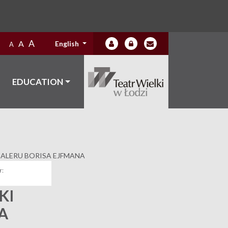
A
A
English
A
EDUCATION
BALERU BORISA EJFMANA
:
KI
A