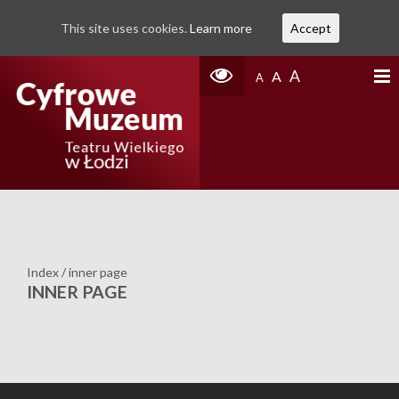
This site uses cookies.
Learn more
Accept
A
A
A
Index
/
inner page
INNER PAGE