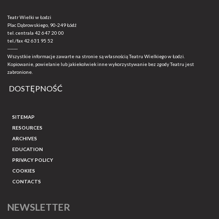
Teatr Wielki w Łodzi
Plac Dąbrowskiego, 90-249 Łódź
tel. centrala
42 647 20 00
tel./fax
42 631 95 52
-------
Wszystkie informacje zawarte na stronie są własnością Teatru Wielkiego w Łodzi.
Kopiowanie, powielanie lub jakiekolwiek inne wykorzystywanie bez zgody Teatru jest
zabronione.
DOSTĘPNOŚĆ
SITEMAP
RESOURCES
ARCHIVES
EDUCATION
PRIVACY POLICY
COOKIES
CONTACTS
NEWSLETTER