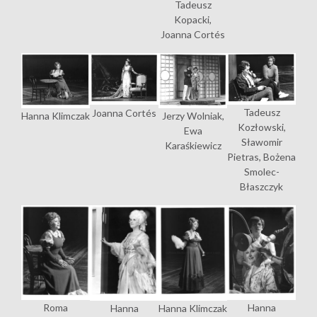
Tadeusz
Kopacki,
Joanna Cortés
Tadeusz
Joanna Cortés
Hanna Klimczak
Jerzy Wolniak,
Kozłowski,
Ewa
Sławomir
Karaśkiewicz
Pietras, Bożena
Smolec-
Błaszczyk
Roma
Hanna
Hanna
Hanna Klimczak