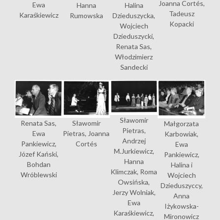
Joanna Cortés,
Ewa
Halina
Hanna
Tadeusz
Karaśkiewicz
Dzieduszycka,
Rumowska
Kopacki
Wojciech
Dzieduszycki,
Renata Sas,
Włodzimierz
Sandecki
Sławomir
Sławomir
Renata Sas,
Małgorzata
Pietras,
Pietras, Joanna
Ewa
Karbowiak,
Andrzej
Cortés
Pankiewicz,
Ewa
M.Jurkiewicz,
Józef Kański,
Pankiewicz,
Hanna
Bohdan
Halina i
Klimczak, Roma
Wróblewski
Wojciech
Owsińska,
Dzieduszyccy,
Jerzy Wolniak,
Anna
Ewa
Iżykowska-
Karaśkiewicz,
Mironowicz