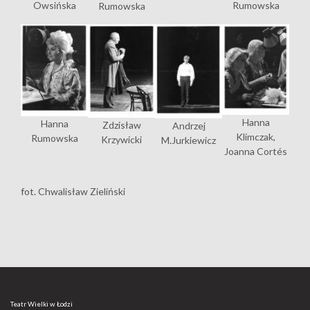
Owsińska
Rumowska
Rumowska
Hanna
Hanna
Zdzisław
Andrzej
Klimczak,
Rumowska
Krzywicki
M.Jurkiewicz
Joanna Cortés
fot. Chwalisław Zieliński
Teatr Wielki w Łodzi