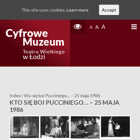
This site uses cookies.
Learn more
Accept
A
A
A
Index
/
Kto się boi Pucciniego… – 25 maja 1986
KTO SIĘ BOI PUCCINIEGO… – 25 MAJA
1986