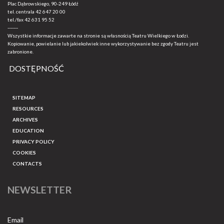
Plac Dąbrowskiego, 90-249 Łódź
tel. centrala
42 647 20 00
tel./fax
42 631 95 52
-------
Wszystkie informacje zawarte na stronie są własnością Teatru Wielkiego w Łodzi.
Kopiowanie, powielanie lub jakiekolwiek inne wykorzystywanie bez zgody Teatru jest
zabronione.
DOSTĘPNOŚĆ
SITEMAP
RESOURCES
ARCHIVES
EDUCATION
PRIVACY POLICY
COOKIES
CONTACTS
NEWSLETTER
Email