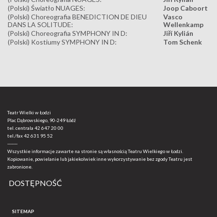
(Polski) Światło NUAGES:
Joop Caboort
(Polski) Choreografia BENEDICTION DE DIEU
Vasco
DANS LA SOLITUDE:
Wellenkamp
(Polski) Choreografia SYMPHONY IN D:
Jiří Kylián
(Polski) Kostiumy SYMPHONY IN D:
Tom Schenk
Teatr Wielki w Łodzi
Plac Dąbrowskiego, 90-249 Łódź
tel. centrala
42 647 20 00
tel./fax
42 631 95 52
-------
Wszystkie informacje zawarte na stronie są własnością Teatru Wielkiego w Łodzi.
Kopiowanie, powielanie lub jakiekolwiek inne wykorzystywanie bez zgody Teatru jest
zabronione.
DOSTĘPNOŚĆ
SITEMAP