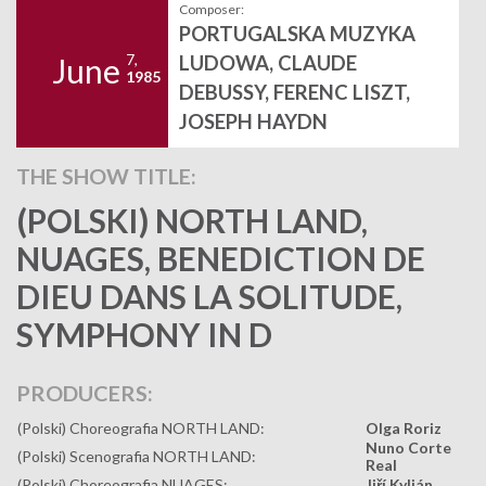
Composer:
PORTUGALSKA MUZYKA
7,
LUDOWA, CLAUDE
June
1985
DEBUSSY, FERENC LISZT,
JOSEPH HAYDN
THE SHOW TITLE:
(POLSKI) NORTH LAND,
NUAGES, BENEDICTION DE
DIEU DANS LA SOLITUDE,
SYMPHONY IN D
PRODUCERS:
(Polski) Choreografia NORTH LAND:
Olga Roriz
Nuno Corte
(Polski) Scenografia NORTH LAND:
Real
(Polski) Choreografia NUAGES:
Jiří Kylián