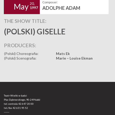
Composer:
20,
May
ADOLPHE ADAM
1997
THE SHOW TITLE:
(POLSKI) GISELLE
PRODUCERS:
(Polski) Choreografia:
Mats Ek
(Polski) Scenografia:
Marie – Louise Ekman
Teatr Wielki w Łodzi
Plac Dąbrowskiego, 90-249 Łódź
tel. centrala
42 647 20 00
tel./fax
42 631 95 52
-------