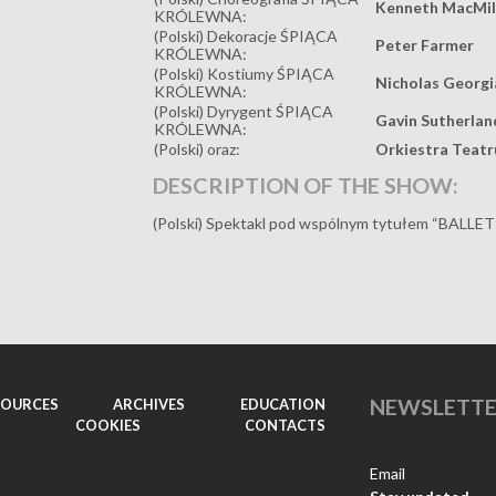
Kenneth MacMill
KRÓLEWNA:
(Polski) Dekoracje ŚPIĄCA
Peter Farmer
KRÓLEWNA:
(Polski) Kostiumy ŚPIĄCA
Nicholas Georgi
KRÓLEWNA:
(Polski) Dyrygent ŚPIĄCA
Gavin Sutherlan
KRÓLEWNA:
(Polski) oraz:
Orkiestra Teatr
DESCRIPTION OF THE SHOW:
(Polski) Spektakl pod wspólnym tytułem “BALLET
NEWSLETT
SOURCES
ARCHIVES
EDUCATION
COOKIES
CONTACTS
Email