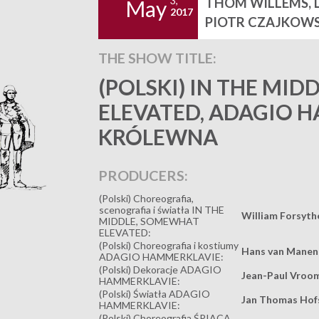
3,
THOM WILLEMS, 
May
2017
PIOTR CZAJKOWS
THE SHOW TITLE:
(POLSKI) IN THE MI
ELEVATED, ADAGIO H
KRÓLEWNA
PRODUCERS:
(Polski) Choreografia,
scenografia i światła IN THE
William Forsyth
MIDDLE, SOMEWHAT
ELEVATED:
(Polski) Choreografia i kostiumy
Hans van Manen
ADAGIO HAMMERKLAVIE:
(Polski) Dekoracje ADAGIO
Jean-Paul Vroo
HAMMERKLAVIE:
(Polski) Światła ADAGIO
Jan Thomas Hof
HAMMERKLAVIE:
(Polski) Choreografia ŚPIĄCA