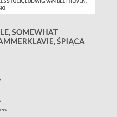
LES STUCK, LUDWIG VAN BEETHOVEN,
KI
DDLE, SOMEWHAT
AMMERKLAVIE, ŚPIĄCA
e
m
stra