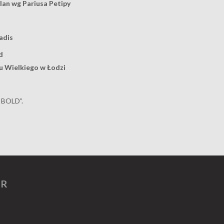
an wg Pariusa Petipy
adis
d
u Wielkiego w Łodzi
 BOLD”.
ER