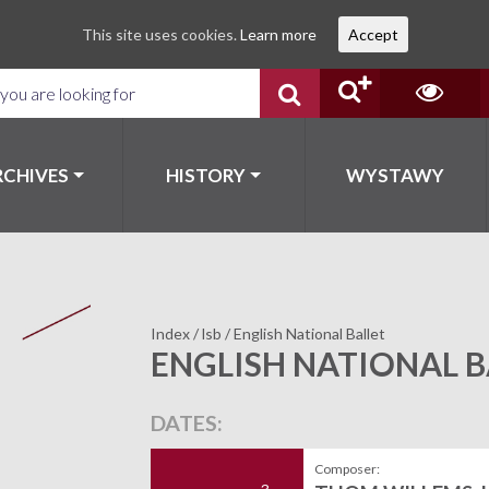
This site uses cookies.
Learn more
Accept
RCHIVES
HISTORY
WYSTAWY
Index
/
lsb
/
English National Ballet
ENGLISH NATIONAL B
DATES:
Composer: