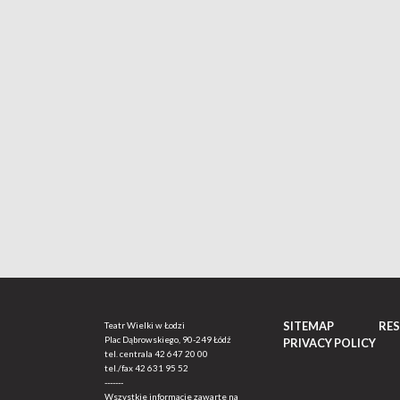
SITEMAP
RE
Teatr Wielki w Łodzi
Plac Dąbrowskiego, 90-249 Łódź
PRIVACY POLICY
tel. centrala
42 647 20 00
tel./fax
42 631 95 52
-------
Wszystkie informacje zawarte na