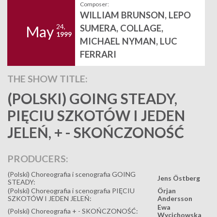
Composer:
WILLIAM BRUNSON, LEPO
24,
SUMERA, COLLAGE,
May
1999
MICHAEL NYMAN, LUC
FERRARI
THE SHOW TITLE:
(POLSKI) GOING STEADY,
PIĘCIU SZKOTÓW I JEDEN
JELEŃ, + - SKOŃCZONOŚĆ
PRODUCERS:
(Polski) Choreografia i scenografia GOING
Jens Östberg
STEADY:
(Polski) Choreografia i scenografia PIĘCIU
Örjan
SZKOTÓW I JEDEN JELEŃ:
Andersson
Ewa
(Polski) Choreografia + - SKOŃCZONOŚĆ:
Wycichowska