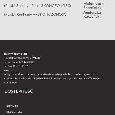
Małgorzata
(Polski) Scenografia + - SKOŃCZONOŚĆ:
Szczęśniak
Agnieszka
(Polski) Kostiumy + - SKOŃCZONOŚĆ:
Kaczyńska
Teatr Wielki w Łodzi
Plac Dąbrowskiego, 90-249 Łódź
tel. centrala
42 647 20 00
tel./fax
42 631 95 52
-------
Wszystkie informacje zawarte na stronie są własnością Teatru Wielkiego w Łodzi.
Kopiowanie, powielanie lub jakiekolwiek inne wykorzystywanie bez zgody Teatru jest
zabronione.
DOSTĘPNOŚĆ
SITEMAP
RESOURCES