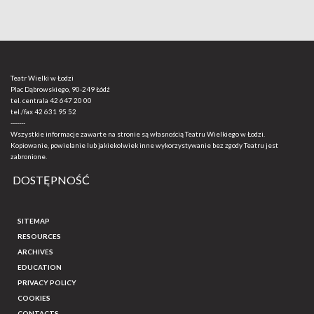
Teatr Wielki w Łodzi
Plac Dąbrowskiego, 90-249 Łódź
tel. centrala
42 647 20 00
tel./fax
42 631 95 52
-------
Wszystkie informacje zawarte na stronie są własnością Teatru Wielkiego w Łodzi.
Kopiowanie, powielanie lub jakiekolwiek inne wykorzystywanie bez zgody Teatru jest
zabronione.
DOSTĘPNOŚĆ
SITEMAP
RESOURCES
ARCHIVES
EDUCATION
PRIVACY POLICY
COOKIES
CONTACTS