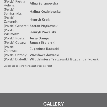
(Polski) Piękna
Alina Baranowska
Helena:
(Polski)
Halina Kozielewska
Semiramida:
(Polski)
Henryk Krok
Zakonnik:
(Polski) Generał:
Stefan Piątkowski
(Polski)
Henryk Pawelski
Wielmoża:
(Polski) Poeta:
Jerzy Dampc
(Polski) Cesarz:
Janusz Stolarski
(Polski)
Eugeniusz Raducki
Oprawca:
(Polski) Uczony:
Wiesław Głowacki
(Polski) Diabełki:
Włodzimierz Traczewski
,
Bogdan Jankowski
Underlined persons were a part of premier cast
GALLERY