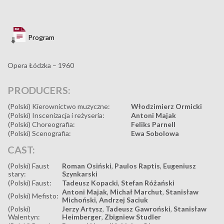
Program
Opera Łódzka – 1960
PRODUCERS:
(Polski) Kierownictwo muzyczne:
Włodzimierz Ormicki
(Polski) Inscenizacja i reżyseria:
Antoni Majak
(Polski) Choreografia:
Feliks Parnell
(Polski) Scenografia:
Ewa Sobolowa
CAST:
(Polski) Faust
Roman Osiński
,
Paulos Raptis
,
Eugeniusz
stary:
Szynkarski
(Polski) Faust:
Tadeusz Kopacki
,
Stefan Różański
Antoni Majak
,
Michał Marchut
,
Stanisław
(Polski) Mefisto:
Michoński
,
Andrzej Saciuk
(Polski)
Jerzy Artysz
,
Tadeusz Gawroński
,
Stanisław
Walentyn:
Heimberger
,
Zbigniew Studler