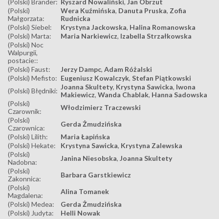
(Polski) Brander:
Ryszard Nowaliński
,
Jan Obrzut
(Polski)
Wera Kuźmińska
,
Danuta Pruska
,
Zofia
Małgorzata:
Rudnicka
(Polski) Siebel:
Krystyna Jackowska
,
Halina Romanowska
(Polski) Marta:
Maria Narkiewicz
,
Izabella Strzałkowska
(Polski) Noc
Walpurgii,
postacie::
(Polski) Faust:
Jerzy Dampc
,
Adam Różalski
(Polski) Mefisto:
Eugeniusz Kowalczyk
,
Stefan Piątkowski
Joanna Skultety
,
Krystyna Sawicka
,
Iwona
(Polski) Błędniki:
Makiewicz
,
Wanda Chablak
,
Hanna Sadowska
(Polski)
Włodzimierz Traczewski
Czarownik:
(Polski)
Gerda Żmudzińska
Czarownica:
(Polski) Lilith:
Maria Łapińska
(Polski) Hekate:
Krystyna Sawicka
,
Krystyna Zalewska
(Polski)
Janina Niesobska
,
Joanna Skultety
Nadobna:
(Polski)
Barbara Garstkiewicz
Zakonnica:
(Polski)
Alina Tomanek
Magdalena:
(Polski) Medea:
Gerda Żmudzińska
(Polski) Judyta:
Helli Nowak