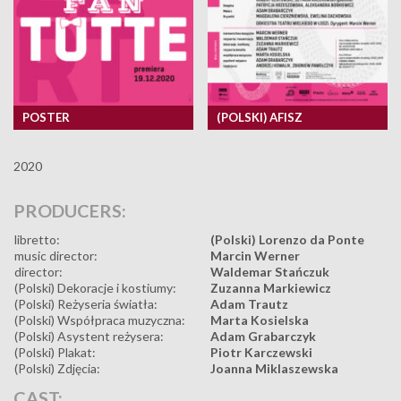
POSTER
(POLSKI) AFISZ
2020
PRODUCERS:
libretto:
(Polski) Lorenzo da Ponte
music director:
Marcin Werner
director:
Waldemar Stańczuk
(Polski) Dekoracje i kostiumy:
Zuzanna Markiewicz
(Polski) Reżyseria światła:
Adam Trautz
(Polski) Współpraca muzyczna:
Marta Kosielska
(Polski) Asystent reżysera:
Adam Grabarczyk
(Polski) Plakat:
Piotr Karczewski
(Polski) Zdjęcia:
Joanna Miklaszewska
CAST: