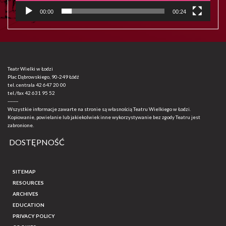
00:00
00:24
Teatr Wielki w Łodzi
Plac Dąbrowskiego, 90-249 Łódź
tel. centrala
42 647 20 00
tel./fax
42 631 95 52
-------
Wszystkie informacje zawarte na stronie są własnością Teatru Wielkiego w Łodzi.
Kopiowanie, powielanie lub jakiekolwiek inne wykorzystywanie bez zgody Teatru jest
zabronione.
DOSTĘPNOŚĆ
SITEMAP
RESOURCES
ARCHIVES
EDUCATION
PRIVACY POLICY