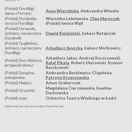
(Polski) Fiordiligi,
Anna Wierzbicka
,
Aleksandra Wiwała
dama z Ferrary:
(Polski) Dorabella,
Weronika Leśniewska
,
Olga Maroszek
,
siostra Fiordiligi:
(Polski) Iwona Wall
(Polski) Ferrando,
żołnierz, narzeczony
Dawid Kwieciński
,
Łukasz Ratajczak
Dorabelli:
(Polski) Guglielmo,
żołnierz, narzeczony
Arkadiusz Anyszka
,
Łukasz Motkowicz
Fiordiligi:
Arkadiusz Jakus
,
Andrzej Kostrzewski
,
(Polski) Don Alfonso,
Rafał Pikała
,
Robert Ulatowski
,
Szymon
przyjaciel domu:
Raczkowski
(Polski) Despina,
Aleksandra Borkiewicz-Cłapińska
,
pokojówka:
Patrycja Krzeszowska
(Polski) Malarz:
Adam Grabarczyk
Magdalena Cierzniewska
,
Ewelina
(Polski) Gryzetki:
Dachowska
(Polski) oraz:
Orkiestra Teatru Wielkiego w Łodzi
Underlined persons were a part of premier cast