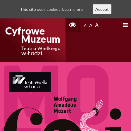
This site uses cookies.
Learn more
Accept
A
A
A