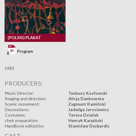
(POLSKI) PLAKAT
Program
1983
PRODUCERS:
Music Director:
Tadeusz Kozłowski
Staging and direction:
Alicja Dankowska
Scenic movement:
Zygmunt Kamiński
Decorations:
Jadwiga Jarosiewicz
Costumes:
Teresa Działak
choir preparation:
Henryk Karpiński
Handbook edited by:
Stanisław Dyzbardis
CAST: