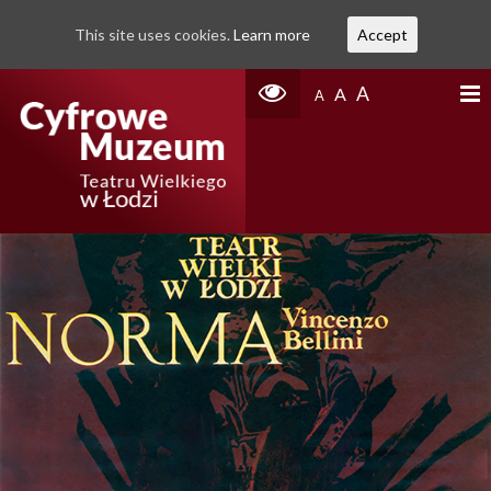
This site uses cookies.
Learn more
Accept
A
A
A