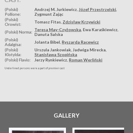
(Polski)
Andrzej M. Jurkiewicz
,
Józef Przestrzelski
,
Pollione:
Zygmunt Zając
(Polski)
Tomasz Fitas
,
Zdzisław Krzywicki
Orowist:
Teresa May-Czyżowska
,
Ewa Karaśkiewicz
,
(Polski) Norma:
Danuta Salska
(Polski)
Jolanta Bibel
,
Ryszarda Racewicz
Adalgisa:
(Polski)
Urszula Jankowiak
,
Jadwiga Mirecka
,
Klotylda:
Stanisława Szopińska
(Polski) Flavio:
Jerzy Rynkiewicz
,
Roman Werliński
Underlined persons were a part of premier cast
GALLERY