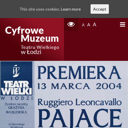
This site uses cookies.
Learn more
Accept
A
A
A