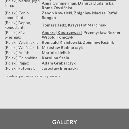
(Polski) Nedda, jego
Anna Cymmerman
,
Danuta Dudzińska
,
żona:
Roma Owsińska
(Polski) Tonio,
Zenon Kowalski
,
Zbigniew Macias
,
Rafał
komediant:
Songan
(Polski) Beppo,
Tomasz Jedz
,
Krzysztof Marciniak
komediant:
(Polski) Silvio,
Andrzej Kostrzewski
,
Przemysław Rezner
,
wieśniak:
Witold Tomczyk
(Polski) Wieśniak I:
Romuald Kisielewski
,
Zbigniew Kuźnik
(Polski) Wieśniak II:
Mirosław Bednarczyk
(Polski) Anioł:
Mariola Helbik
(Polski) Colombina:
Karolina Sasin
(Polski) Pajac:
Adam Grabarczyk
(Polski) Fotograf:
Jarosław Biernacki
Underlined persons were a part of premier cast
GALLERY