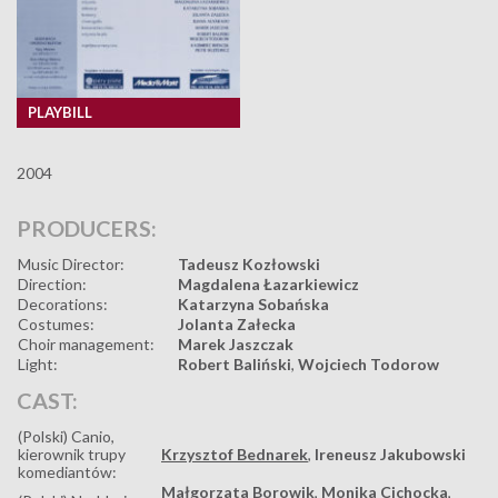
PLAYBILL
2004
PRODUCERS:
Music Director:
Tadeusz Kozłowski
Direction:
Magdalena Łazarkiewicz
Decorations:
Katarzyna Sobańska
Costumes:
Jolanta Załecka
Choir management:
Marek Jaszczak
Light:
Robert Baliński
,
Wojciech Todorow
CAST:
(Polski) Canio,
kierownik trupy
Krzysztof Bednarek
,
Ireneusz Jakubowski
komediantów:
Małgorzata Borowik
,
Monika Cichocka
,