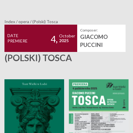
Index
/
opera
/
(Polski) Tosca
Composer:
DATE
October
GIACOMO
4,
2025
PREMIERE
PUCCINI
(POLSKI) TOSCA