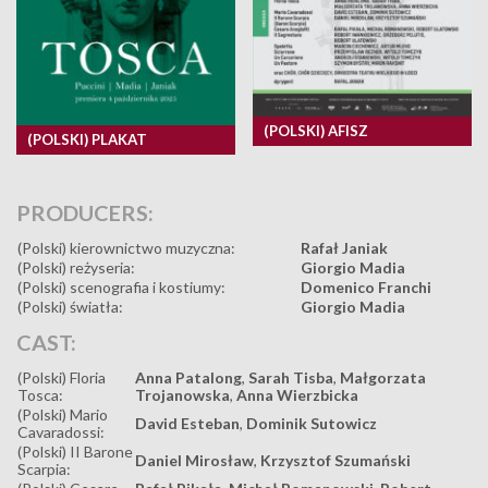
(POLSKI) AFISZ
(POLSKI) PLAKAT
PRODUCERS:
(Polski) kierownictwo muzyczna:
Rafał Janiak
(Polski) reżyseria:
Giorgio Madia
(Polski) scenografia i kostiumy:
Domenico Franchi
(Polski) światła:
Giorgio Madia
CAST:
(Polski) Floria
Anna Patalong
,
Sarah Tisba
,
Małgorzata
Tosca:
Trojanowska
,
Anna Wierzbicka
(Polski) Mario
David Esteban
,
Dominik Sutowicz
Cavaradossi:
(Polski) II Barone
Daniel Mirosław
,
Krzysztof Szumański
Scarpia: