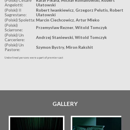
(Polski) Cesare
Rafał Pikała
,
Michał Romanowski
,
Robert
Angelotti:
Ulatowski
(Polski) II
Robert Iwankiewicz
,
Grzegorz Pelutis
,
Robert
Sagrestano:
Ulatowski
(Polski) Spoletta:
Marcin Ciechcowicz
,
Artur Mleko
(Polski)
Przemysław Rezner
,
Witold Tomczyk
Sciarrone:
(Polski) Un
Andrzej Staniewski
,
Witold Tomczyk
Carceriere:
(Polski) Un
Szymon Bystry
,
Miron Rakshit
Pastore:
Underlined persons were a part of premier cast
GALLERY