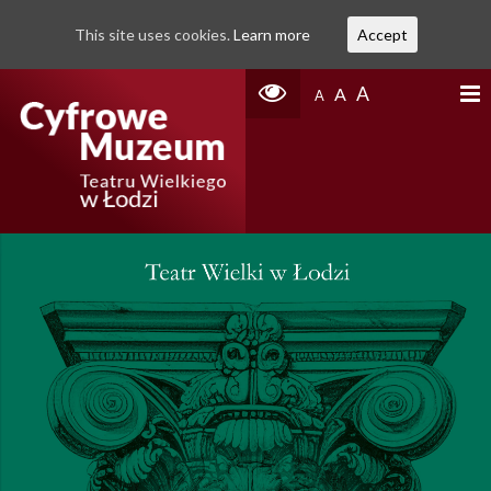
This site uses cookies.
Learn more
Accept
A
A
A