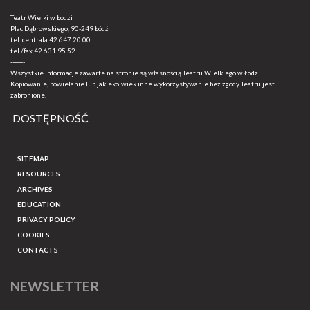
Teatr Wielki w Łodzi
Plac Dąbrowskiego, 90-249 Łódź
tel. centrala
42 647 20 00
tel./fax
42 631 95 52
-------
Wszystkie informacje zawarte na stronie są własnością Teatru Wielkiego w Łodzi.
Kopiowanie, powielanie lub jakiekolwiek inne wykorzystywanie bez zgody Teatru jest
zabronione.
DOSTĘPNOŚĆ
SITEMAP
RESOURCES
ARCHIVES
EDUCATION
PRIVACY POLICY
COOKIES
CONTACTS
NEWSLETTER