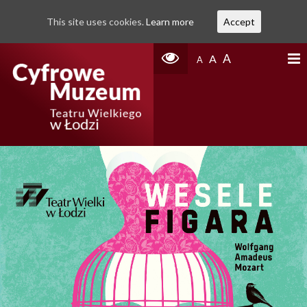
This site uses cookies.
Learn more
Accept
A
A
A