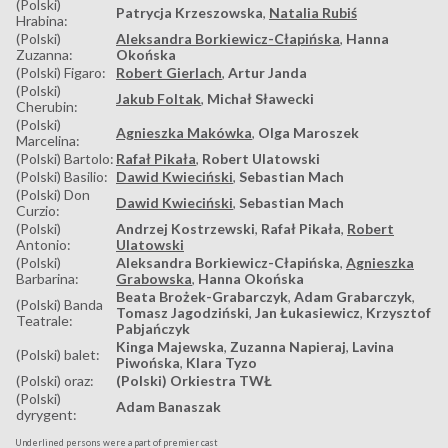
(Polski)
Patrycja Krzeszowska
,
Natalia Rubiś
Hrabina:
(Polski)
Aleksandra Borkiewicz-Cłapińska
,
Hanna
Zuzanna:
Okońska
(Polski) Figaro:
Robert Gierlach
,
Artur Janda
(Polski)
Jakub Foltak
,
Michał Sławecki
Cherubin:
(Polski)
Agnieszka Makówka
,
Olga Maroszek
Marcelina:
(Polski) Bartolo:
Rafał Pikała
,
Robert Ulatowski
(Polski) Basilio:
Dawid Kwieciński
,
Sebastian Mach
(Polski) Don
Dawid Kwieciński
,
Sebastian Mach
Curzio:
(Polski)
Andrzej Kostrzewski
,
Rafał Pikała
,
Robert
Antonio:
Ulatowski
(Polski)
Aleksandra Borkiewicz-Cłapińska
,
Agnieszka
Barbarina:
Grabowska
,
Hanna Okońska
Beata Brożek-Grabarczyk
,
Adam Grabarczyk
,
(Polski) Banda
Tomasz Jagodziński
,
Jan Łukasiewicz
,
Krzysztof
Teatrale:
Pabjańczyk
Kinga Majewska
,
Zuzanna Napieraj
,
Lavina
(Polski) balet:
Piwońska
,
Klara Tyzo
(Polski) oraz:
(Polski) Orkiestra TWŁ
(Polski)
Adam Banaszak
dyrygent:
Underlined persons were a part of premier cast