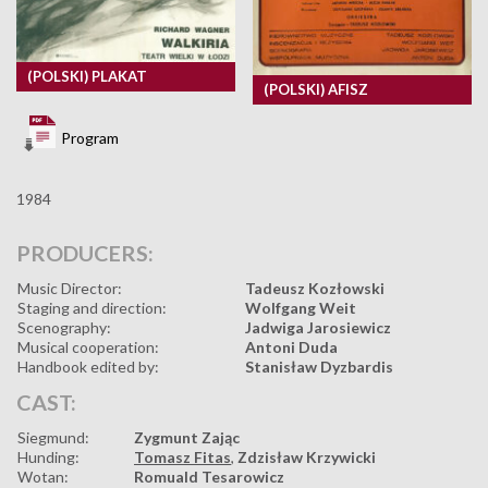
(POLSKI) PLAKAT
(POLSKI) AFISZ
Program
1984
PRODUCERS:
Music Director:
Tadeusz Kozłowski
Staging and direction:
Wolfgang Weit
Scenography:
Jadwiga Jarosiewicz
Musical cooperation:
Antoni Duda
Handbook edited by:
Stanisław Dyzbardis
CAST:
Siegmund:
Zygmunt Zając
Hunding:
Tomasz Fitas
,
Zdzisław Krzywicki
Wotan:
Romuald Tesarowicz