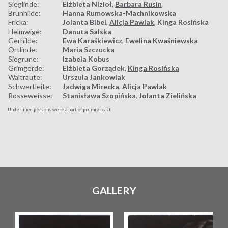
Sieglinde:
Elżbieta Nizioł
,
Barbara Rusin
Brünhilde:
Hanna Rumowska-Machnikowska
Fricka:
Jolanta Bibel
,
Alicja Pawlak
,
Kinga Rosińska
Helmwige:
Danuta Salska
Gerhilde:
Ewa Karaśkiewicz
,
Ewelina Kwaśniewska
Ortlinde:
Maria Szczucka
Siegrune:
Izabela Kobus
Grimgerde:
Elżbieta Gorządek
,
Kinga Rosińska
Waltraute:
Urszula Jankowiak
Schwertleite:
Jadwiga Mirecka
,
Alicja Pawlak
Rosseweisse:
Stanisława Szopińska
,
Jolanta Zielińska
Underlined persons were a part of premier cast
GALLERY