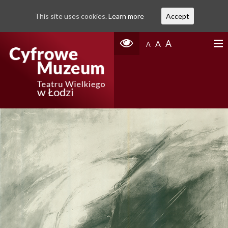
This site uses cookies.
Learn more
Accept
A
A
A