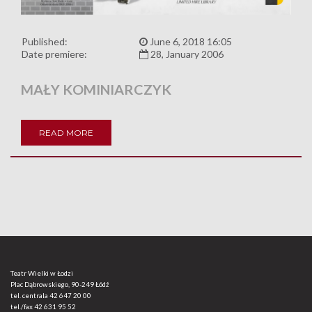
Published:
June 6, 2018 16:05
Date premiere:
28, January 2006
MAŁY KOMINIARCZYK
READ MORE
Teatr Wielki w Łodzi
Plac Dąbrowskiego, 90-249 Łódź
tel. centrala
42 647 20 00
tel./fax
42 631 95 52