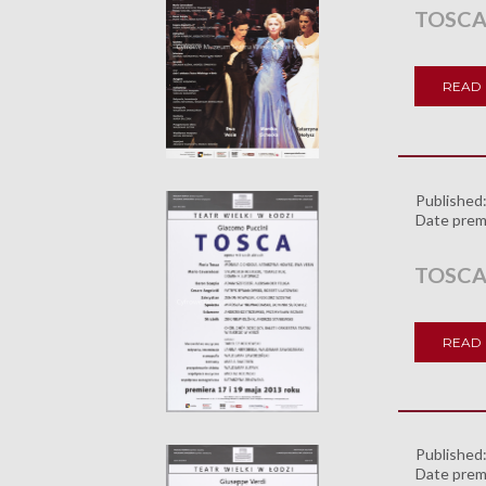
TOSC
READ
Published
Date prem
TOSC
READ
Published
Date prem