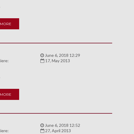
A
 MORE
:
June 6, 2018 12:29
iere:
17, May 2013
A
 MORE
:
June 6, 2018 12:52
iere:
27, April 2013