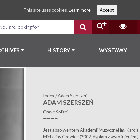
This site uses cookies.
Learn more
Accept
RCHIVES
HISTORY
WYSTAWY
Index
/
Adam Szerszeń
ADAM SZERSZEŃ
Crew: Soliści
————
Jest absolwentem Akademii Muzycznej im. Karola
Michaliny Growiec (2002, dyplom z wyróżnieniem)