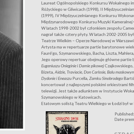
Laureat Ogólnopolskiego Konkursu Wokalnego im.
Różyckiego w Gliwicach (1998), II Międzyuczelni
(1999), IV Międzyuczelnianego Konkursu Wykonaws
Międzynarodowego Konkursu Muzyki Kameralnej w
W latach 1998-2002 był członkiem zespołu Camerat
nagrał także cztery płyty. W latach 2002-2005 był
Teatrze Wielkim – Operze Narodowej w Warszawi
Artysta ma w repertuarze partie barytonowe wiel
Fauré’go, Szymanowskiego, Bacha, Liszta, Mahlera,
Jego operowy repertuar obejmuje główne partie 
Eugeniuszu Onieginie
i
Damie pikowej
Czajkowskiego
Bizeta,
Aidzie
,
Traviacie
,
Don Carlosie
,
Balu maskowy
Dydonie i Eneaszu
Purcella,
Zamku Sinobrodego
Bartó
koncertował z najlepszymi polskimi orkiestrami fil
telewizji. Jest także adiunktem w Instytucie Wok
Szymanowskiego w Katowicach.
Etatowym solistą Teatru Wielkiego w Łodzi był w 
Published
Date prem