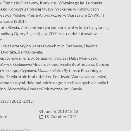
 Franciszki Platówny, Konkursu Wokalnego im. Ludomira
anego Konkursu Polskiej Muzyki Wokalnej w Katowicach
twa Polskiej Pieśni Artystycznej w Warszawie (1999), II
 Łodzi (2001).
a Silesia. Z zespołem tym koncertował w kraju i za granicą,
 solistą Opery Śląskiej, a w 2004 roku zadebiutował w
e.
u dzieł oratoryjno-kantatowych m.in. Brahmsa, Haydna,
 Dvořáka, Bairda,Ravela.
barytonowe m.in. w:
Strasznym dworze
i
Halce
Moniuszki,
,
Borysie Godunowie
Musorgskiego,
Fideliu
Beethovena,
Carmen
m
Verdiego,
Cyganerii
, Madame Butterfly
i
Tosce
Pucciniego,
ka. Trzykrotnie brał udział w Festiwalu Warszawska Jesień,
harmonicznymi, dokonał także nagrań archiwalnych dla radia i
alno-Aktorskim Akademii Muzycznej im. Karola
latach 2012 -2015.
:
June 6, 2018 12:16
iere:
18, October 2014