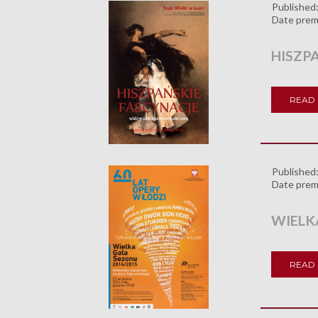
Published
Date prem
HISZP
READ
Published
Date prem
WIELK
READ