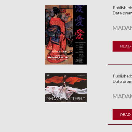
Published
Date prem
MADAM
READ
Published
Date prem
MADAM
READ