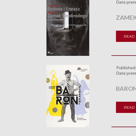
Date prem
ZAMEK
READ
Published
Date prem
BARON
READ