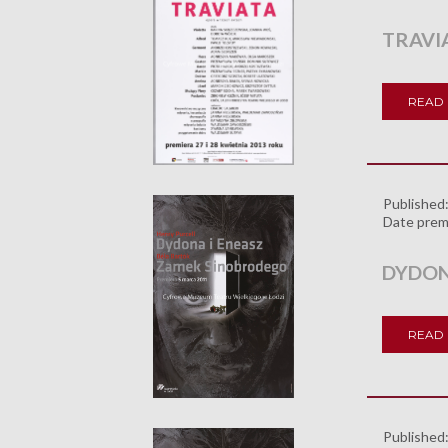
TRAVI
READ
Published
Date prem
DYDON
READ
Published