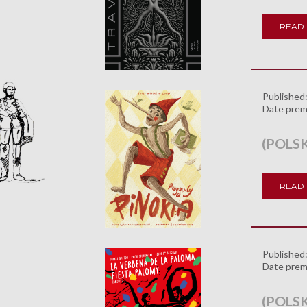
READ
Published
Date prem
(POLS
READ
Published
Date prem
(POLSK