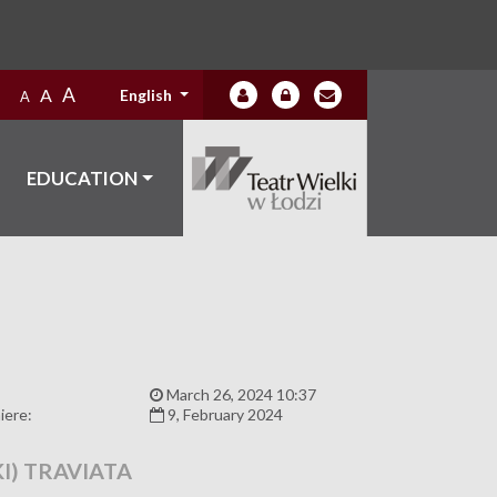
A
A
English
A
EDUCATION
:
March 26, 2024 10:37
iere:
9, February 2024
I) TRAVIATA