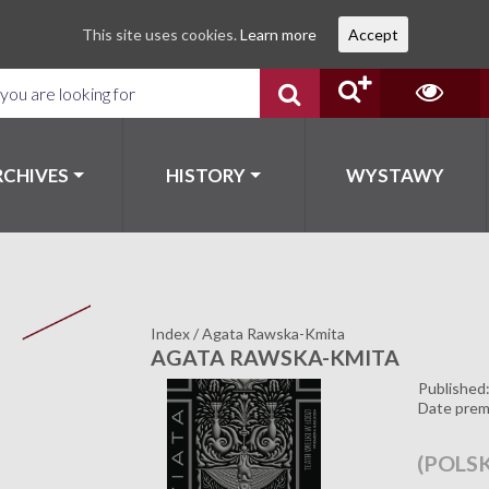
This site uses cookies.
Learn more
Accept
RCHIVES
HISTORY
WYSTAWY
Index
/
Agata Rawska-Kmita
AGATA RAWSKA-KMITA
Published
Date prem
(POLSK