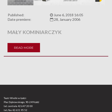
Published:
June 6, 2018 16:05
Date premiere:
28, January 2006
MAŁY KOMINIARCZYK
READ MORE
Teatr Wielki w Łodzi
Plac Dąbrowskiego, 90-249 Łódź
tel. centrala
42 647 20 00
tel./fax
42 631 95 52