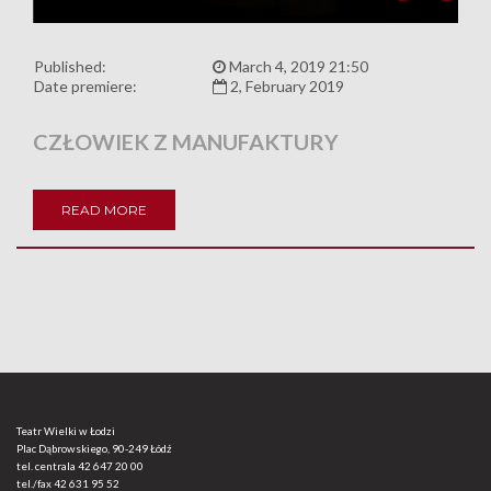
Published:
March 4, 2019 21:50
Date premiere:
2, February 2019
CZŁOWIEK Z MANUFAKTURY
READ MORE
Teatr Wielki w Łodzi
Plac Dąbrowskiego, 90-249 Łódź
tel. centrala
42 647 20 00
tel./fax
42 631 95 52