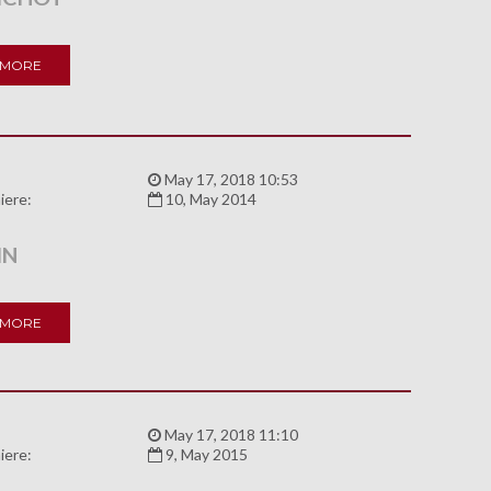
 MORE
:
May 17, 2018 10:53
iere:
10, May 2014
IN
 MORE
:
May 17, 2018 11:10
iere:
9, May 2015