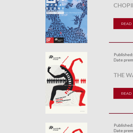
CHOPI
READ
Published
Date prem
THE WA
READ
Published
Date prem