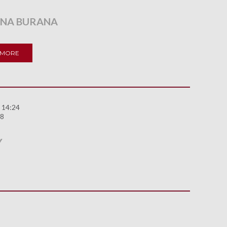
NA BURANA
 MORE
 14:24
88
Y