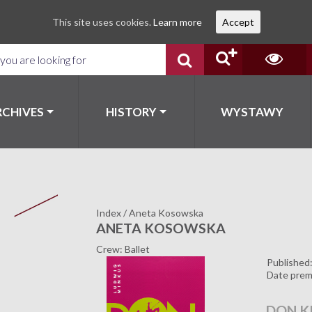
This site uses cookies.
Learn more
Accept
RCHIVES
HISTORY
WYSTAWY
Index
/
Aneta Kosowska
ANETA KOSOWSKA
Crew: Ballet
Published
Date prem
DON K