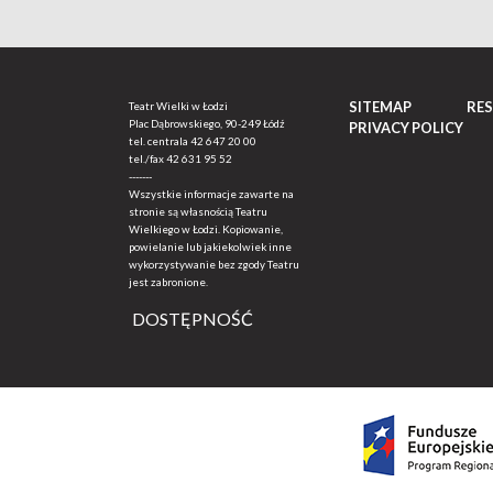
SITEMAP
RE
Teatr Wielki w Łodzi
Plac Dąbrowskiego, 90-249 Łódź
PRIVACY POLICY
tel. centrala
42 647 20 00
tel./fax
42 631 95 52
-------
Wszystkie informacje zawarte na
stronie są własnością Teatru
Wielkiego w Łodzi. Kopiowanie,
powielanie lub jakiekolwiek inne
wykorzystywanie bez zgody Teatru
jest zabronione.
DOSTĘPNOŚĆ