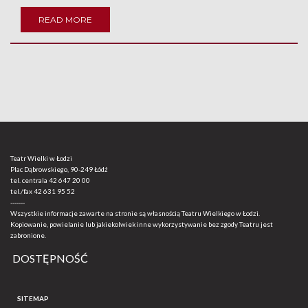
READ MORE
Teatr Wielki w Łodzi
Plac Dąbrowskiego, 90-249 Łódź
tel. centrala
42 647 20 00
tel./fax
42 631 95 52
-------
Wszystkie informacje zawarte na stronie są własnością Teatru Wielkiego w Łodzi.
Kopiowanie, powielanie lub jakiekolwiek inne wykorzystywanie bez zgody Teatru jest
zabronione.
DOSTĘPNOŚĆ
SITEMAP