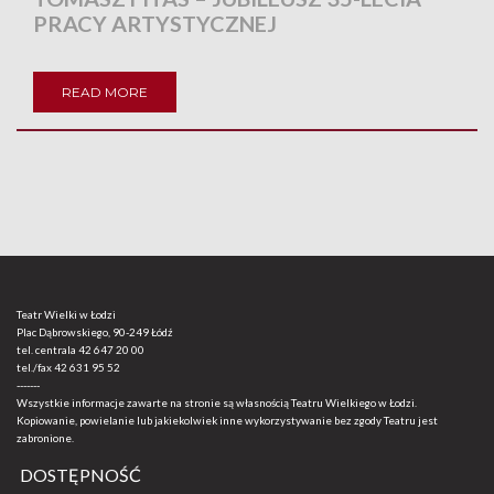
PRACY ARTYSTYCZNEJ
READ MORE
Teatr Wielki w Łodzi
Plac Dąbrowskiego, 90-249 Łódź
tel. centrala
42 647 20 00
tel./fax
42 631 95 52
-------
Wszystkie informacje zawarte na stronie są własnością Teatru Wielkiego w Łodzi.
Kopiowanie, powielanie lub jakiekolwiek inne wykorzystywanie bez zgody Teatru jest
zabronione.
DOSTĘPNOŚĆ