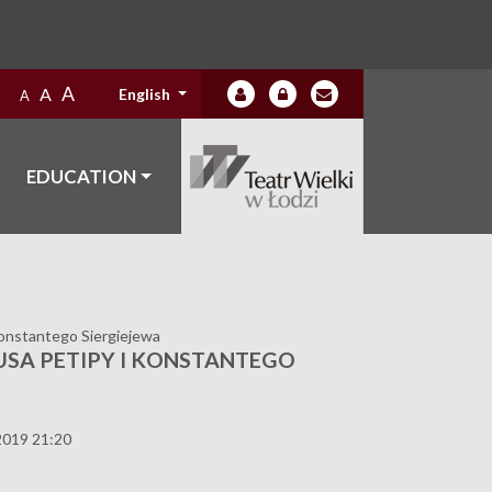
A
A
English
A
EDUCATION
onstantego Siergiejewa
SA PETIPY I KONSTANTEGO
2019 21:20