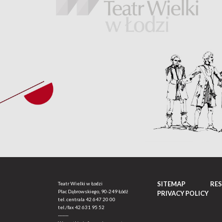
SITEMAP
RE
Teatr Wielki w Łodzi
Plac Dąbrowskiego, 90-249 Łódź
PRIVACY POLICY
tel. centrala
42 647 20 00
tel./fax
42 631 95 52
-------