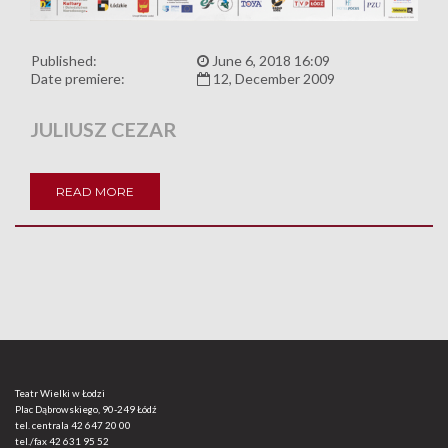
Published:
June 6, 2018 16:09
Date premiere:
12, December 2009
JULIUSZ CEZAR
READ MORE
Teatr Wielki w Łodzi
Plac Dąbrowskiego, 90-249 Łódź
tel. centrala
42 647 20 00
tel./fax
42 631 95 52