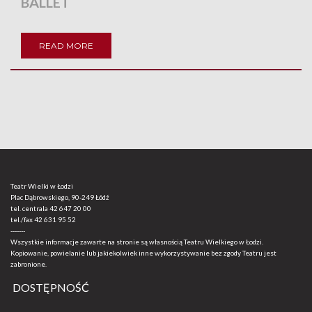
BALLET
READ MORE
Teatr Wielki w Łodzi
Plac Dąbrowskiego, 90-249 Łódź
tel. centrala
42 647 20 00
tel./fax
42 631 95 52
-------
Wszystkie informacje zawarte na stronie są własnością Teatru Wielkiego w Łodzi.
Kopiowanie, powielanie lub jakiekolwiek inne wykorzystywanie bez zgody Teatru jest
zabronione.
DOSTĘPNOŚĆ