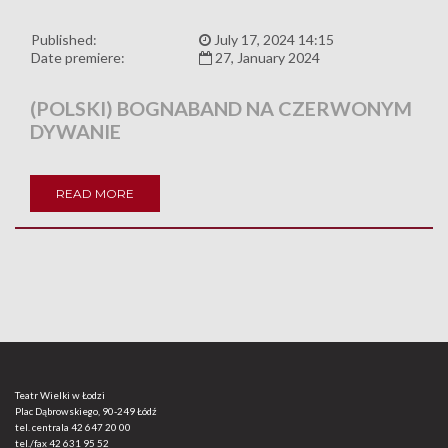
Published:
July 17, 2024 14:15
Date premiere:
27, January 2024
(POLSKI) BOGNABAND NA CZERWONYM
DYWANIE
READ MORE
Teatr Wielki w Łodzi
Plac Dąbrowskiego, 90-249 Łódź
tel. centrala
42 647 20 00
tel./fax
42 631 95 52