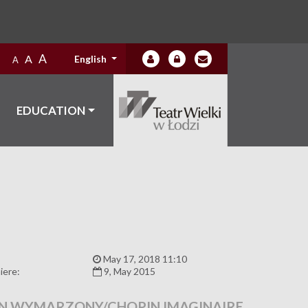
A
A
English
A
EDUCATION
:
May 17, 2018 11:10
iere:
9, May 2015
N WYMARZONY/CHOPIN IMAGINAIRE