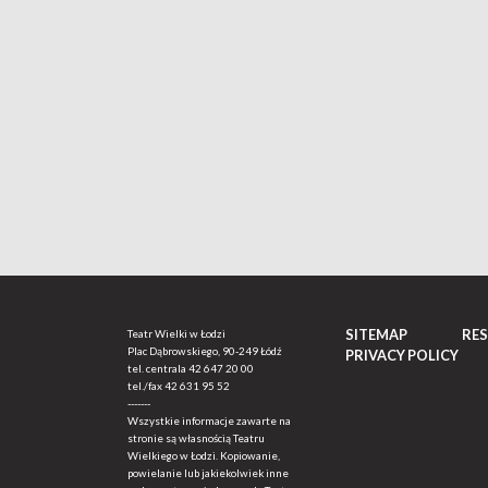
SITEMAP
RE
Teatr Wielki w Łodzi
Plac Dąbrowskiego, 90-249 Łódź
PRIVACY POLICY
tel. centrala
42 647 20 00
tel./fax
42 631 95 52
-------
Wszystkie informacje zawarte na
stronie są własnością Teatru
Wielkiego w Łodzi. Kopiowanie,
powielanie lub jakiekolwiek inne