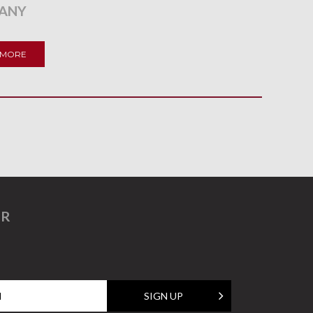
ANY
 MORE
ER