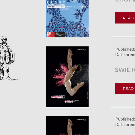
READ
Published
Date prem
ŚWIĘT
READ
Published
Date prem