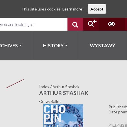
This site uses cookies.
Learn more
Accept
RCHIVES
HISTORY
WYSTAWY
Index
/
Arthur Stashak
ARTHUR STASHAK
Crew: Ballet
Published
Date prem
CHOPI