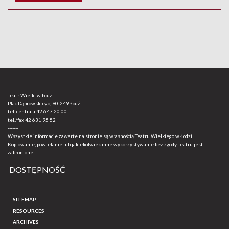
Teatr Wielki w Łodzi
Plac Dąbrowskiego, 90-249 Łódź
tel. centrala
42 647 20 00
tel./fax
42 631 95 52
-------
Wszystkie informacje zawarte na stronie są własnością Teatru Wielkiego w Łodzi.
Kopiowanie, powielanie lub jakiekolwiek inne wykorzystywanie bez zgody Teatru jest
zabronione.
DOSTĘPNOŚĆ
SITEMAP
RESOURCES
ARCHIVES