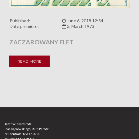
Published:
June 6, 2018 12:54
Date premiere:
3, March 1973
ZACZAROWANY FLET
READ MORE
Teatr Wielki w Łodzi
Plac Dąbrowskiego, 90-249 Łódź
tel. centrala
42 647 20 00
tel./fax
42 631 95 52