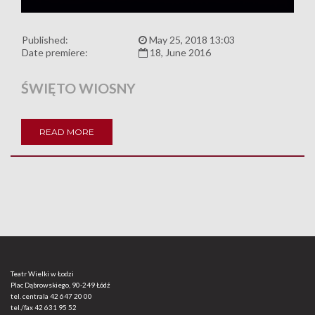
Published:
May 25, 2018 13:03
Date premiere:
18, June 2016
ŚWIĘTO WIOSNY
READ MORE
Teatr Wielki w Łodzi
Plac Dąbrowskiego, 90-249 Łódź
tel. centrala
42 647 20 00
tel./fax
42 631 95 52