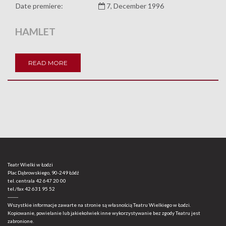
Date premiere:
7, December 1996
HAMLET
READ MORE
Teatr Wielki w Łodzi
Plac Dąbrowskiego, 90-249 Łódź
tel. centrala
42 647 20 00
tel./fax
42 631 95 52
-------
Wszystkie informacje zawarte na stronie są własnością Teatru Wielkiego w Łodzi.
Kopiowanie, powielanie lub jakiekolwiek inne wykorzystywanie bez zgody Teatru jest
zabronione.