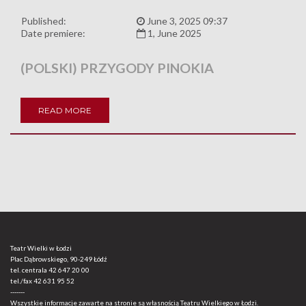
Published:
June 3, 2025 09:37
Date premiere:
1, June 2025
(POLSKI) PRZYGODY PINOKIA
READ MORE
Teatr Wielki w Łodzi
Plac Dąbrowskiego, 90-249 Łódź
tel. centrala
42 647 20 00
tel./fax
42 631 95 52
-------
Wszystkie informacje zawarte na stronie są własnością Teatru Wielkiego w Łodzi.