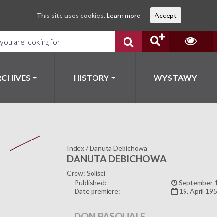
This site uses cookies.
Learn more
Accept
RCHIVES
HISTORY
WYSTAWY
Index
/
Danuta Debichowa
DANUTA DEBICHOWA
Crew: Soliści
Published:
September 1
Date premiere:
19, April 19
DON PASQUALE