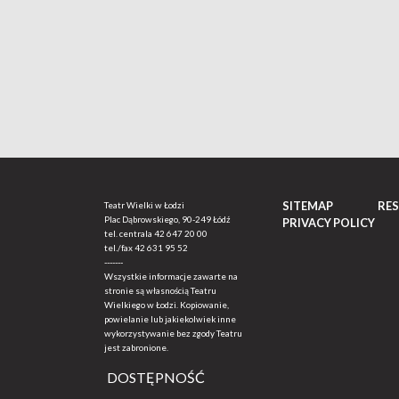
SITEMAP
RE
Teatr Wielki w Łodzi
Plac Dąbrowskiego, 90-249 Łódź
PRIVACY POLICY
tel. centrala
42 647 20 00
tel./fax
42 631 95 52
-------
Wszystkie informacje zawarte na
stronie są własnością Teatru
Wielkiego w Łodzi. Kopiowanie,
powielanie lub jakiekolwiek inne
wykorzystywanie bez zgody Teatru
jest zabronione.
DOSTĘPNOŚĆ