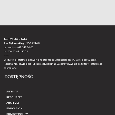
Teatr Wielki w Łodzi
Plac Dąbrowskiego, 90-249 Łódź
tel. centrala
42 647 20 00
tel./fax
42 631 95 52
-------
Wszystkie informacje zawarte na stronie są własnością Teatru Wielkiego w Łodzi.
Kopiowanie, powielanie lub jakiekolwiek inne wykorzystywanie bez zgody Teatru jest
zabronione.
DOSTĘPNOŚĆ
SITEMAP
RESOURCES
ARCHIVES
EDUCATION
PRIVACY POLICY