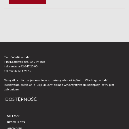
Teatr Wielki w Łodzi
Plac Dąbrowskiego, 90-249 Łódź
tel. centrala
42 647 20 00
tel./fax
42 631 95 52
-------
Wszystkie informacje zawarte na stronie są własnością Teatru Wielkiego w Łodzi.
Kopiowanie, powielanie lub jakiekolwiek inne wykorzystywanie bez zgody Teatru jest
zabronione.
DOSTĘPNOŚĆ
SITEMAP
RESOURCES
ARCHIVES