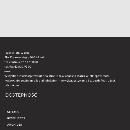
Teatr Wielki w Łodzi
Plac Dąbrowskiego, 90-249 Łódź
tel. centrala
42 647 20 00
tel./fax
42 631 95 52
-------
Wszystkie informacje zawarte na stronie są własnością Teatru Wielkiego w Łodzi.
Kopiowanie, powielanie lub jakiekolwiek inne wykorzystywanie bez zgody Teatru jest
zabronione.
DOSTĘPNOŚĆ
SITEMAP
RESOURCES
ARCHIVES